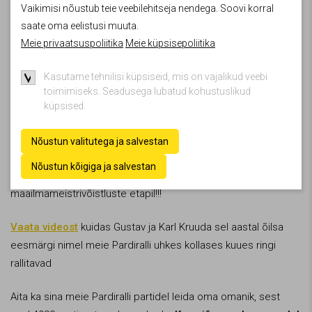
Vaikimisi nõustub teie veebilehitseja nendega. Soovi korral
saate oma eelistusi muuta.
Meie privaatsuspoliitika
Meie küpsisepoliitika
Kasutame tehnilisi küpsiseid, mis on vajalikud veebi
toimimiseks. Seadusega lubatud kohustuslikud
küpsised.
Nõustun valitutega ja salvestan
Pardiralli kärmed rallipardid seiklevad nüüd septembri
Nõustun kõigiga ja salvestan
alguses Rally Estonia raames FIA autoralli
maailmameistrivõistluste etapil!!!
Vaata videost
kuidas Gustav ja Karl Kruuda sel aastal õilsa
eesmärgi nimel meie Pardiralli uhkes kollases kuues ringi
rallitavad
Aita ka sina meie Pardiralli partidel leida oma omanik, sest