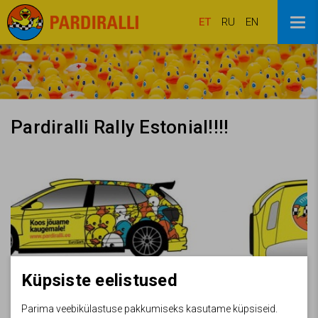
ET
RU
EN
Pardiralli Rally Estonial!!!!
Küpsiste eelistused
Parima veebikülastuse pakkumiseks kasutame küpsiseid.